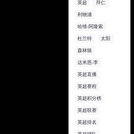
英超
拜仁
利物浦
哈维-阿隆索
杜兰特
太阳
森林狼
达米恩-李
英超直播
英超赛程
英超积分榜
英超联赛
英超排名