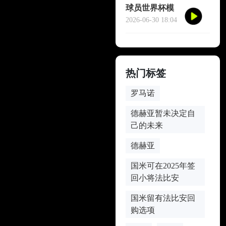
球员世界杯模
仿哈兰德冥想
2026-06-30 18:04
庆祝
热门标签
罗马诺
德赫亚暂未决定自
己的未来
德赫亚
国米可在2025年签
回小将法比安
国米留有法比安回
购选项