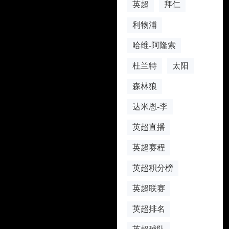
英超
拜仁
利物浦
哈维-阿隆索
杜兰特
太阳
森林狼
达米恩-李
英超直播
英超赛程
英超积分榜
英超联赛
英超排名