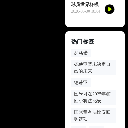
球员世界杯模
仿哈兰德冥想
2026-06-30 18:04
庆祝
热门标签
罗马诺
德赫亚暂未决定自
己的未来
德赫亚
国米可在2025年签
回小将法比安
国米留有法比安回
购选项