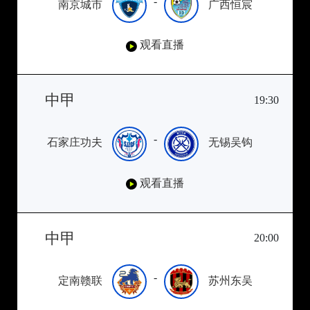
-
南京城市
广西恒宸
观看直播
中甲
19:30
-
石家庄功夫
无锡吴钩
观看直播
中甲
20:00
-
定南赣联
苏州东吴