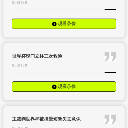
06-30 18:04
观看录像
世界杯球门立柱三次救险
06-30 18:04
观看录像
主裁判世界杯被撞晕短暂失去意识