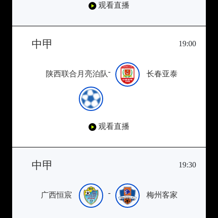
观看直播
中甲
19:00
-
陕西联合月亮泊队
长春亚泰
观看直播
中甲
19:30
-
广西恒宸
梅州客家