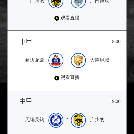
广州豹
广西恒宸
观看直播
中甲
18:00
-
延边龙鼎
大连鲲城
观看直播
中甲
19:00
-
无锡吴钩
广州豹