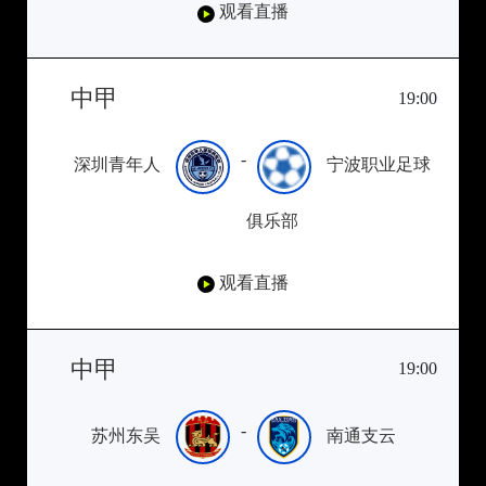
观看直播
中甲
19:00
-
深圳青年人
宁波职业足球
俱乐部
观看直播
中甲
19:00
-
苏州东吴
南通支云