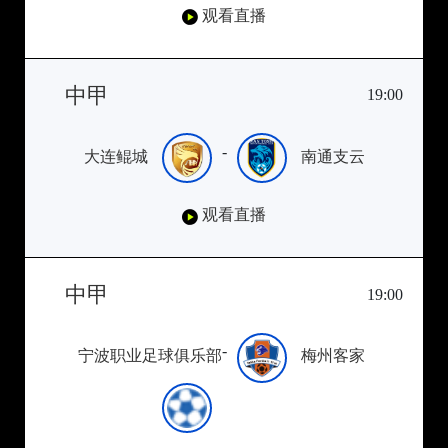
观看直播
中甲
19:00
-
大连鲲城
南通支云
观看直播
中甲
19:00
-
宁波职业足球俱乐部
梅州客家