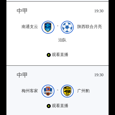
中甲
19:30
-
南通支云
陕西联合月亮
泊队
观看直播
中甲
19:30
-
梅州客家
广州豹
观看直播