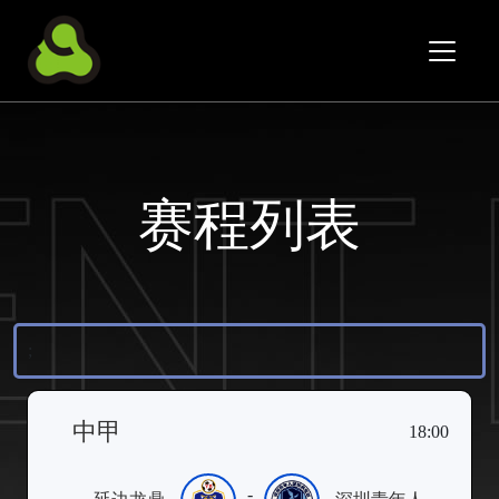
赛程列表
;
中甲
18:00
-