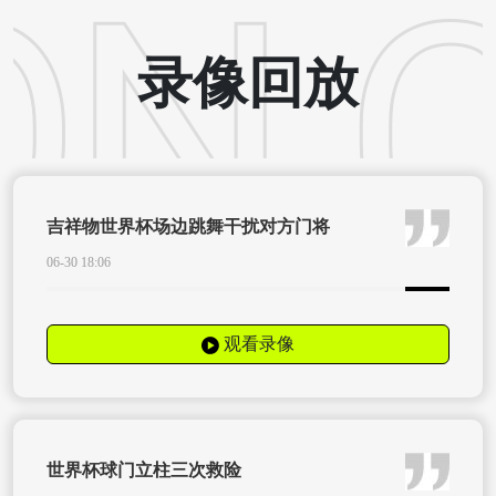
录像回放
吉祥物世界杯场边跳舞干扰对方门将
06-30 18:06
观看录像
世界杯球门立柱三次救险